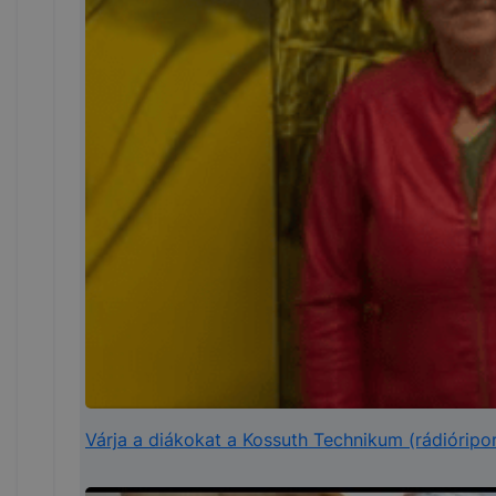
Várja a diákokat a Kossuth Technikum (rádióripor