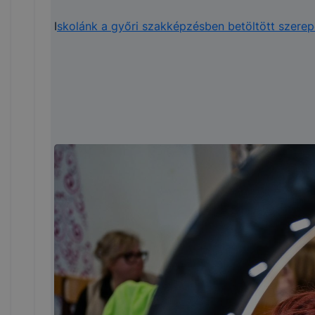
I
skolánk a győri szakképzésben betöltött szerep