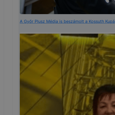
A Győr Plusz Média is beszámolt a Kossuth Kupá