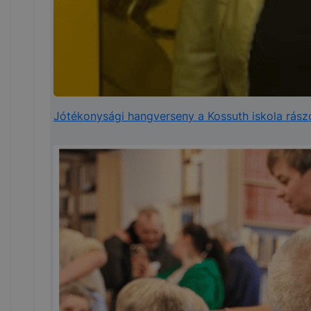
Jótékonysági hangverseny a Kossuth iskola rászo